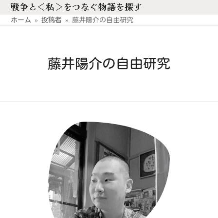
戦争と＜私＞をつなぐ物語を探す
Skip
to
ホーム
»
投稿者
»
藤井陽介の自由研究
content
藤井陽介の自由研究