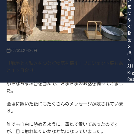
＞
を
つ
な
ぐ
物
語
を
2026年2月26日
探
す
「戦争と＜私＞をつなぐ物語を探す」プロジェクト展もあ
All
と１ヶ月余り。
Ri
Re
小さなちゃぶ台を囲んで、さまざまのお話を伺ってきまし
た。
会場に置いた紙にもたくさんのメッセージが残されていま
す。
誰でも自由に読めるように、重ねて置いてあったのです
が、目に触れにくいかなと気になっていました。