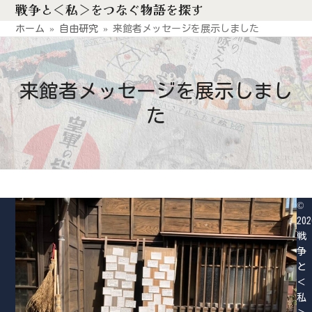
戦争と＜私＞をつなぐ物語を探す
Skip
to
ホーム
»
自由研究
»
来館者メッセージを展示しました
content
来館者メッセージを展示しまし
た
©
202
戦
争
と
＜
私